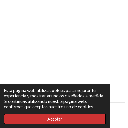
Esta página web utiliza cookies para mejorar tu
experiencia y mostrar anuncios diseñados a medida.
Si continúas utilizando nuestra página web,
confirmas que aceptas nuestro uso de cookies.
© 2022 - 2026 GERNIKA ATLETISMO
Aceptar
Con la tecnología de
Webador