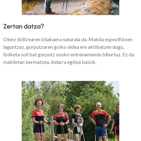
Zertan datza?
Oinez ibiltzearen bilakaera naturala da. Makila espezifikoen
laguntzaz, gorputzaren goiko aldea ere aktibatzen dugu,
ibilketa soil bat gorputz osoko entrenamendu bihurtuz. Ez da
makiletan bermatzea, indarra egitea baizik.