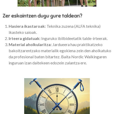
Zer eskaintzen dugu gure taldean?
Hasiera ikastaroak:
Teknika zuzena (ALFA teknika)
ikasteko saioak.
Irteera gidatuak:
Inguruko ibilbideetatik talde-irteerak.
Material aholkularitza:
Jardueera hau praktikatzeko
bakoitzarentzako materialik egokiena zein den aholkatuko
da profesional baten bitartez. Baita Nordic Walkingaren
inguruan izan daitekeen edozein zalantza ere.