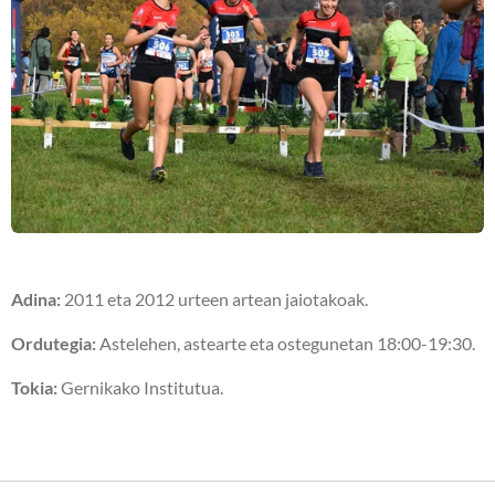
Adina:
2011 eta 2012 urteen artean jaiotakoak.
Ordutegia:
Astelehen, astearte eta ostegunetan 18:00-19:30.
Tokia:
Gernikako Institutua.