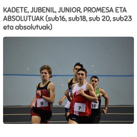
KADETE, JUBENIL, JUNIOR, PROMESA ETA
ABSOLUTUAK (sub16, sub18, sub 20, sub23
eta absolutuak)