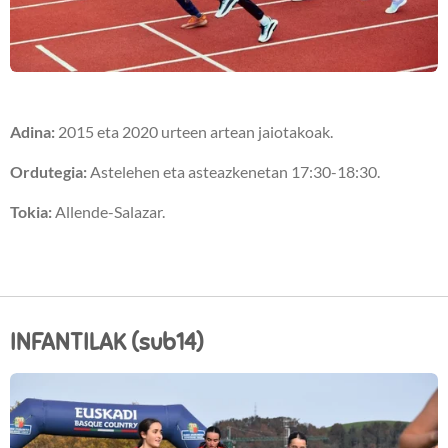
Adina:
2015 eta 2020 urteen artean jaiotakoak.
Ordutegia:
Astelehen eta asteazkenetan 17:30-18:30.
Tokia:
Allende-Salazar.
INFANTILAK (sub14)