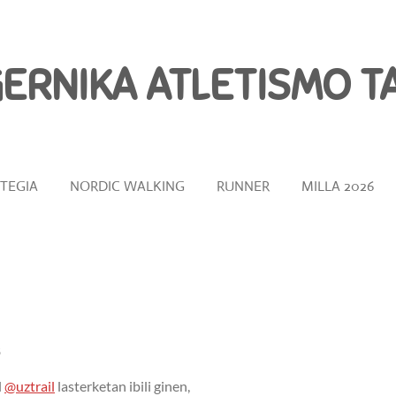
ERNIKA ATLETISMO
T
TEGIA
NORDIC WALKING
RUNNER
MILLA 2026
8
l
@uztrail
lasterketan ibili ginen,