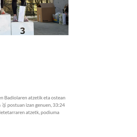
n Badiolaren atzetik eta ostean
an 🥈 postuan izan genuen, 33:24
etetarraren atzetk, podiuma