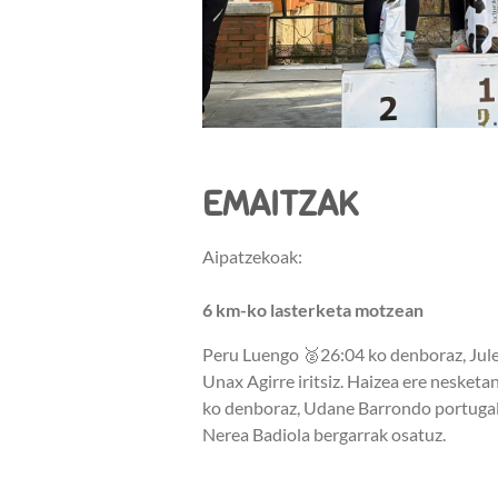
EMAITZAK
Aipatzekoak:
6 km-ko lasterketa motzean
Peru Luengo 🥈26:04 ko denboraz, Jule
Unax Agirre iritsiz. Haizea ere nesket
ko denboraz, Udane Barrondo portugal
Nerea Badiola bergarrak osatuz.