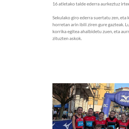
16 atletako talde ederra aurkeztuz irte
Sekulako giro ederra suertatu zen, eta 
horretan arin ibili ziren gure gazteak. 
korrika egitea ahalbidetu zuen, eta a
zituzten askok.