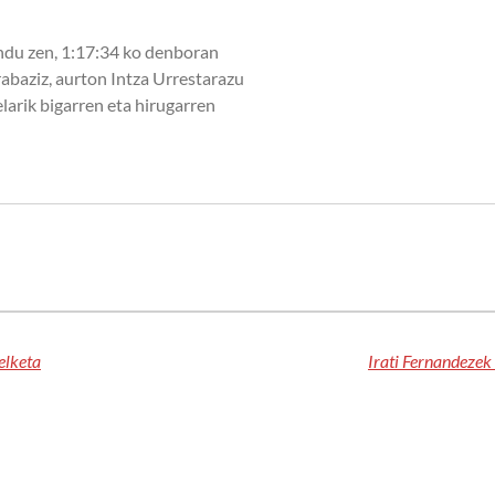
endu zen, 1:17:34 ko denboran
irabaziz, aurton Intza Urrestarazu
larik bigarren eta hirugarren
elketa
Irati Fernandezek