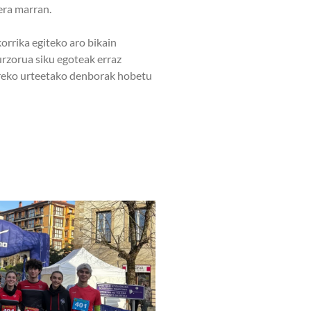
era marran.
korrika egiteko aro bikain
Lurzorua siku egoteak erraz
urreko urteetako denborak hobetu