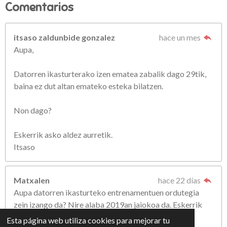
Comentarios
itsaso zaldunbide gonzalez
hace un mes
Aupa,
Datorren ikasturterako izen ematea zabalik dago 29tik,
baina ez dut altan emateko esteka bilatzen.
Non dago?
Eskerrik asko aldez aurretik.
Itsaso
Matxalen
hace 22 días
Aupa datorren ikasturteko entrenamentuen ordutegia
zein izango da? Nire alaba 2019an jaiokoa da. Eskerrik
asko
Esta página web utiliza cookies para mejorar tu