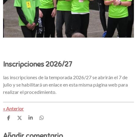
Inscripciones 2026/27
las inscripciones de la temporada 2026/27 se abrirán el 7 de
julio y se habilitará un enlace en esta misma página web para
realizar el procedimiento.
«
Anterior
C
C
C
C
o
o
o
o
m
m
m
m
Añadir comentario
p
p
p
p